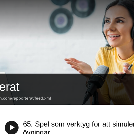
erat
n.com/rapporterat/feed.xml
65. Spel som verktyg för att simule
övningar