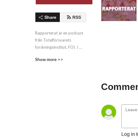
Share
RSS
Rapporterat är en podcast 
från Totalförsvarets 
forskningsinstitut, FOI. I 
varje avsnitt samtalar vi 
Show more >>
med myndighetens forskare 
om den forskning som 
bedrivs.
Comment
Log in 